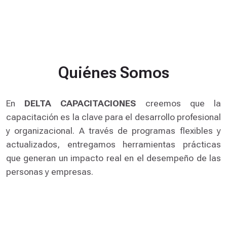
á
s
i
c
o
—
Quiénes Somos
C
u
En
DELTA CAPACITACIONES
creemos que la
r
capacitación es la clave para el desarrollo profesional
s
o
y organizacional. A través de programas flexibles y
c
actualizados, entregamos herramientas prácticas
o
que generan un impacto real en el desempeño de las
m
personas y empresas.
p
l
e
t