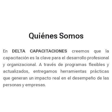
á
s
i
c
o
—
Quiénes Somos
C
u
En
DELTA CAPACITACIONES
creemos que la
r
capacitación es la clave para el desarrollo profesional
s
o
y organizacional. A través de programas flexibles y
c
actualizados, entregamos herramientas prácticas
o
que generan un impacto real en el desempeño de las
m
personas y empresas.
p
l
e
t