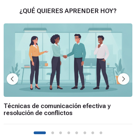
s
d
¿QUÉ QUIERES APRENDER HOY?
e
E
Técnicas de comunicación efectiva y resolución de conflictos
x
c
e
l
3
6
5
,
N
i
Técnicas de comunicación efectiva y
v
resolución de conflictos
e
l
B